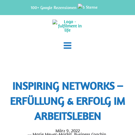
Zum
100+ Google Rezensionen
Inhalt
springen
INSPIRING NETWORKS –
ERFÜLLUNG & ERFOLG IM
ARBEITSLEBEN
März 9, 2022