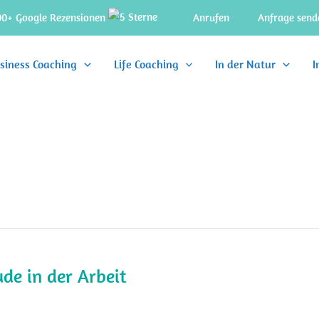
00+ Google Rezensionen
Anrufen
Anfrage send
siness Coaching
Life Coaching
In der Natur
I
ude in der Arbeit