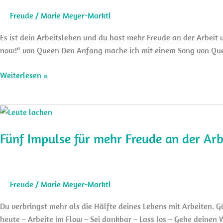
Freude
/
Marie Meyer-Marktl
Es ist dein Arbeitsleben und du hast mehr Freude an der Arbeit v
now!“ von Queen Den Anfang mache ich mit einem Song von Que
Motivationslieder:
Weiterlesen »
5
Lieder
für
mehr
Fünf Impulse für mehr Freude an der Arb
Freude
in
der
Arbeit
Freude
/
Marie Meyer-Marktl
Du verbringst mehr als die Hälfte deines Lebens mit Arbeiten. Gö
heute – Arbeite im Flow – Sei dankbar – Lass los – Gehe deinen